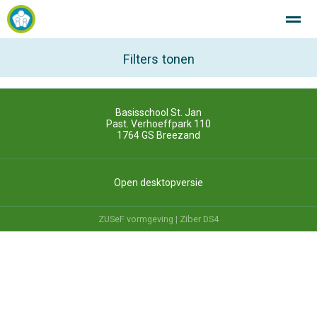
SintJan R.K. Basisschool Breezand Altijd in beweging!
Filters tonen
Basisschool St. Jan
Home
Zoeken
Nieuws
Agenda
Fo
Past. Verhoeffpark 110
1764 GS
Breezand
Open desktopversie
ZUSeF vormgeving |
Ziber DS4