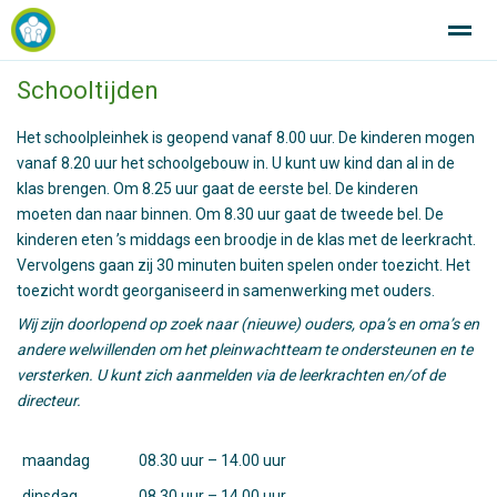
Schooltijden
SintJan R.K. Basisschool Breezand Altijd in beweging!
Het schoolpleinhek is geopend vanaf 8.00 uur. De kinderen mogen
vanaf 8.20 uur het schoolgebouw in. U kunt uw kind dan al in de
Home
Zoeken
Nieuws
Agenda
Fo
klas brengen. Om 8.25 uur gaat de eerste bel. De kinderen
moeten dan naar binnen. Om 8.30 uur gaat de tweede bel. De
kinderen eten ’s middags een broodje in de klas met de leerkracht.
Vervolgens gaan zij 30 minuten buiten spelen onder toezicht. Het
toezicht wordt georganiseerd in samenwerking met ouders.
Wij zijn doorlopend op zoek naar (nieuwe) ouders, opa’s en oma’s en
andere welwillenden om het pleinwachtteam te ondersteunen en te
versterken. U kunt zich aanmelden via de leerkrachten en/of de
directeur.
maandag
08.30 uur – 14.00 uur
dinsdag
08.30 uur – 14.00 uur