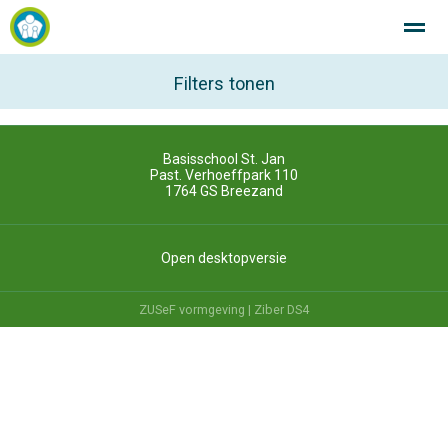
SintJan R.K. Basisschool Breezand Altijd in beweging!
Filters tonen
Basisschool St. Jan
Home
Zoeken
Nieuws
Agenda
Fo
Past. Verhoeffpark 110
1764 GS
Breezand
Open desktopversie
ZUSeF vormgeving |
Ziber DS4