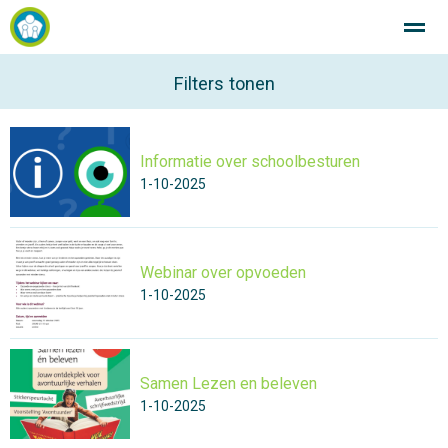
SintJan R.K. Basisschool Breezand Altijd in beweging!
Filters tonen
Informatie over schoolbesturen
Home
Zoeken
Nieuws
Agenda
Fo
1-10-2025
Webinar over opvoeden
1-10-2025
Samen Lezen en beleven
1-10-2025