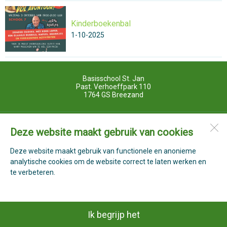
Kinderboekenbal
1-10-2025
Basisschool St. Jan
Past. Verhoeffpark 110
1764 GS
Breezand
Open desktopversie
Deze website maakt gebruik van cookies
Deze website maakt gebruik van functionele en anonieme
ZUSeF vormgeving |
Ziber DS4
analytische cookies om de website correct te laten werken en
te verbeteren.
Ik begrijp het